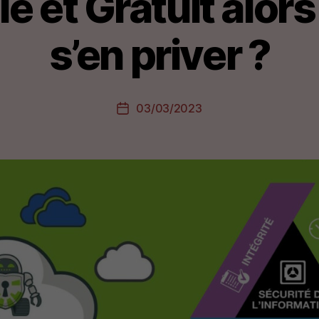
ile et Gratuit alor
s’en priver ?
03/03/2023
Date
de
l’article