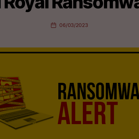
 Royal Ransomw
06/03/2023
Date
de
l’article