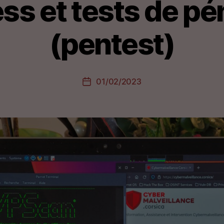
s et tests de pé
(pentest)
01/02/2023
Date
de
l’article