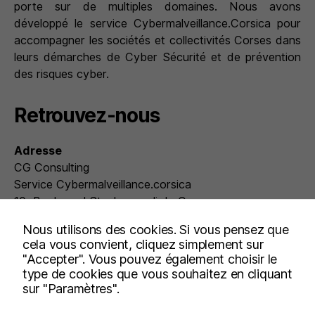
porte sur de multiples domaines. Nous avons
développé le service Cybermalveillance.Corsica pour
accompagner les sociétés et collectivités Corses dans
leurs démarches de Cyber Sécurité et de prévention
des risques cyber.
Retrouvez-nous
Adresse
CG Consulting
Service Cybermalveillance.corsica
10, Boulevard Stephanopoli de Comene
20 000 AJACCIO
Nous utilisons des cookies. Si vous pensez que
cela vous convient, cliquez simplement sur
Heures d’ouverture
"Accepter". Vous pouvez également choisir le
Du lundi au vendredi : 9h00-12h00 et 14h00-18h00
type de cookies que vous souhaitez en cliquant
sur "Paramètres".