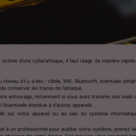
 victime d’une cyberattaque, il faut réagir de manière rapide
eau s’il y a lieu : câble, Wifi, Bluetooth, éventuels périphé
n de conserver les traces de l’attaque.
tre entourage, notamment si vous avez transmis des mails ou
et l’éventuelle étendue à d’autres appareils
ituelle sur votre appareil ou au sein du système informa
pel à un professionnel pour auditer votre système, prenez 
opie physique de votre disque. Ces preuves vous serviront lo